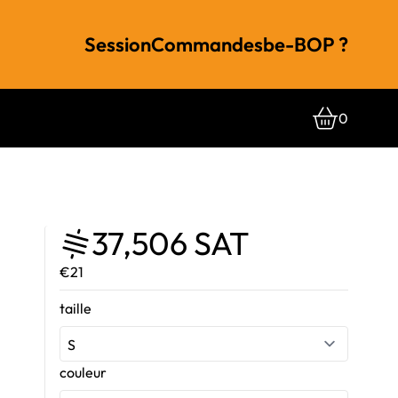
Session
Commandes
be-BOP ?
0
37,506 SAT
€21
taille
couleur