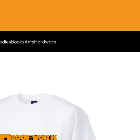
odies
Books
Arts
Hardware