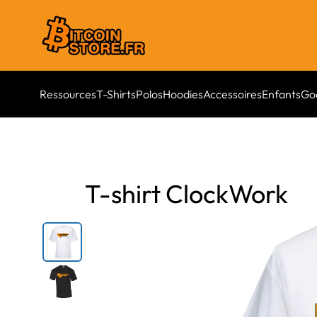
Ressources
T-Shirts
Polos
Hoodies
Accessoires
Enfants
Go
T-shirt ClockWork