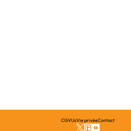
CGVUs
Vie privée
Contact