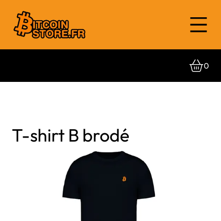
0
T-shirt B brodé