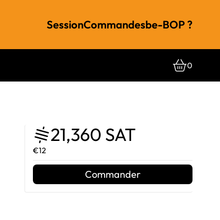
Session
Commandes
be-BOP ?
0
21,360 SAT
€12
Commander