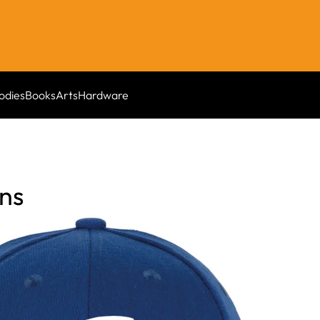
odies
Books
Arts
Hardware
ins