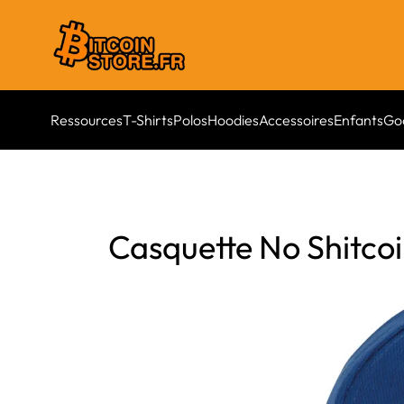
Ressources
T-Shirts
Polos
Hoodies
Accessoires
Enfants
Go
Casquette No Shitco