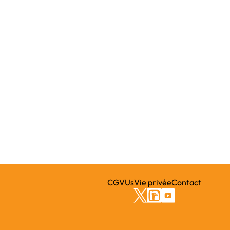
CGVUs
Vie privée
Contact