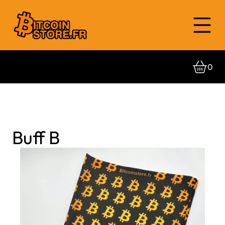
0
Buff B