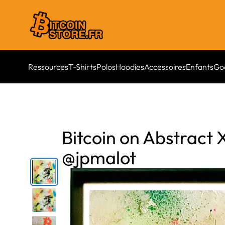
Ressources
T-Shirts
Polos
Hoodies
Accessoires
Enfants
Go
Bitcoin on Abstract 
@jpmalot