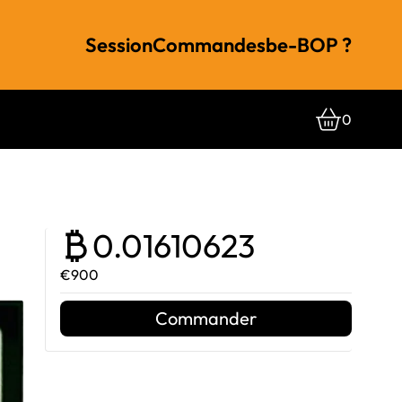
Session
Commandes
be-BOP ?
0
0.01610623
€900
Commander