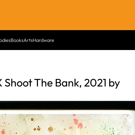
odies
Books
Arts
Hardware
X Shoot The Bank, 2021 by